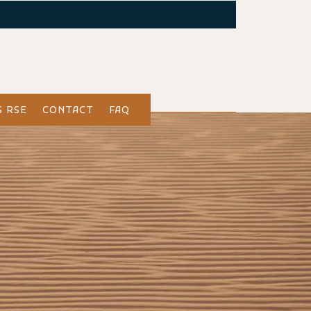
 •
TEL.
04 72 26 43 00
 RSE
CONTACT
FAQ