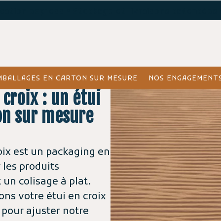
ication express • Stockage et livraisons cadencées
MBALLAGES EN CARTON SUR MESURE
NOS ENGAGEMENTS
 croix : un étui
on sur mesure
roix est un packaging en
 les produits
 un colisage à plat.
ons votre étui en croix
pour ajuster notre