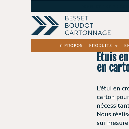
Devis en 48h • Fabr
A PROPOS
PRODUITS
E
Étuis en
en cart
L’étui en c
carton pour
nécessitant
Nous réalis
sur mesure 