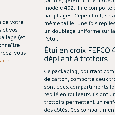
jointifs, garantit une prote
modèle 402, il ne comporte
par pliages. Cependant, ses 
s de votre
même taille. Une fois repliés
 et vos
un doublage uniforme sur la
ballage (et
l’étui.
onnaître
Étui en croix FEFCO
rendez-vous
dépliant à trottoirs
sure
.
Ce packaging, pourtant com
de carton, comporte deux tro
sont deux compartiments for
replié en rouleaux. Ils ont 
trottoirs permettent un renf
des côtés. Ces compartimen