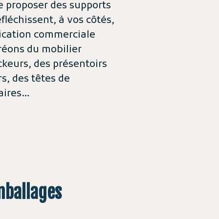
e proposer des supports
éfléchissent, à vos côtés,
ication commerciale
réons du mobilier
ckeurs, des présentoirs
s, des têtes de
éaires…
mballages