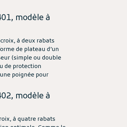
401, modèle à
croix, à deux rabats
s forme de plateau d’un
seur (simple ou double
u de protection
d’une poignée pour
402, modèle à
s
oix, à quatre rabats